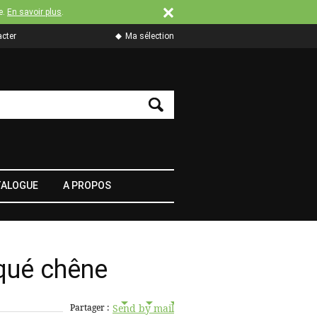
e.
En savoir plus
.
cter
Ma sélection
TALOGUE
A PROPOS
aqué chêne
Send by mail
Partager :