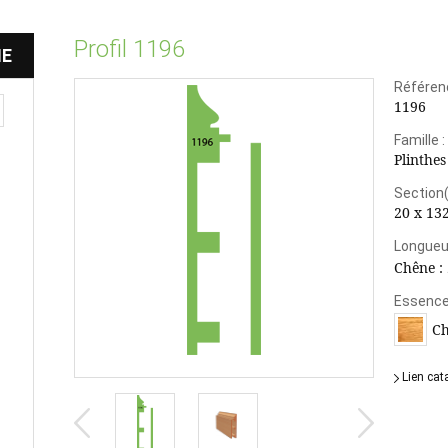
Profil 1196
HE
Référen
1196
Famille :
Plinthes
Section
20 x 13
Longueur
Chêne :
Essences
C
Lien cat