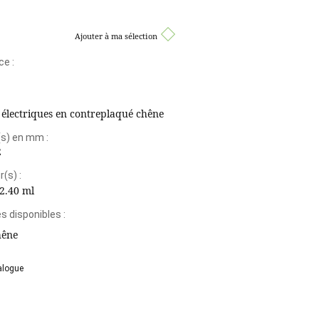
Ajouter à ma sélection
ce :
 électriques en contreplaqué chêne
(s) en mm :
2
(s) :
2.40 ml
 disponibles :
hêne
alogue