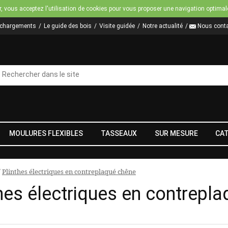
Jump to navigation
r, vous acceptez l'utilisation de cookies pour vous proposer une navigation optimal
échargements
Le guide des bois
Visite guidée
Notre actualité
Nous conta
MOULURES FLEXIBLES
TASSEAUX
SUR MESURE
CA
/
Plinthes électriques en contreplaqué chêne
hes électriques en contrepl