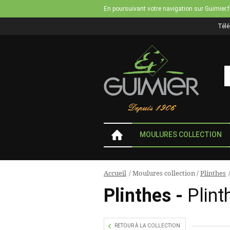
En poursuivant votre navigation sur Guimier.f
Tél
MOULURES COLLECTION
Accueil
/
Moulures collection
/
Plinthes
Vous
Plinthes -
Plint
êtes
ici
RETOUR À LA COLLECTION