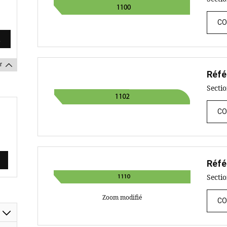
CO
r
Réfé
Secti
CO
Réfé
Secti
Zoom modifié
CO