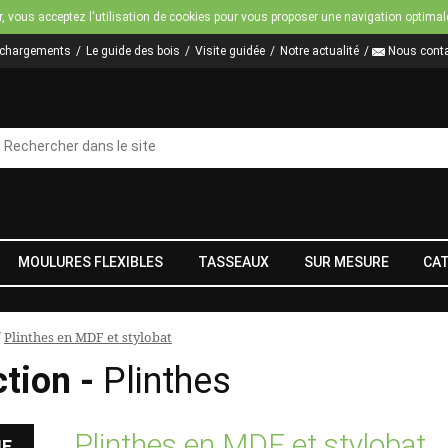
Jump to navigation
r, vous acceptez l'utilisation de cookies pour vous proposer une navigation optimal
échargements
Le guide des bois
Visite guidée
Notre actualité
Nous conta
MOULURES FLEXIBLES
TASSEAUX
SUR MESURE
CA
/
Plinthes en MDF et stylobat
ction -
Plinthes
Plinthes en MDF et stylobat
HE