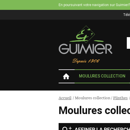
En poursuivant votre navigation sur Guimier.f
Tél
MOULURES COLLECTION
Accueil
/
Moulures collection
/
Plinthes
Vous
Moulures colle
êtes
ici
AFFINER LA RECHERC