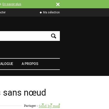
e.
En savoir plus
.
cter
Ma sélection
TALOGUE
A PROPOS
s sans nœud
Send by mail
Partager :