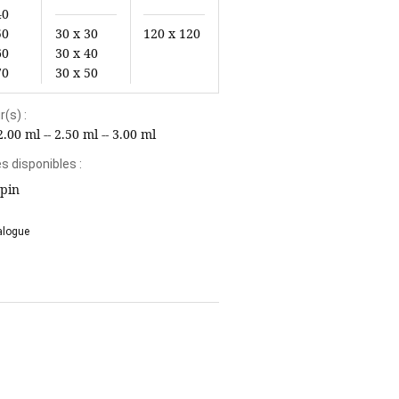
40
50
30 x 30
120 x 120
60
30 x 40
70
30 x 50
(s) :
2.00 ml -- 2.50 ml -- 3.00 ml
 disponibles :
pin
alogue