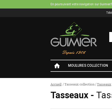
En poursuivant votre navigation sur Guimier.f
Tél
MOULURES COLLECTION
Accueil
/
Tasseaux collection
/
Tasseaux
Vous
Tasseaux -
Tas
êtes
ici