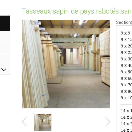
Tasseaux sapin de pays rabotés sa
Section
9 x 9
9 x 1
9 x 2
9 x 2
9 x 3
9 x 4
9 x 5
9 x 6
9 x 7
9 x 8
9 x 1
14 x 
14 x 
14 x 
14 x 