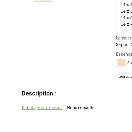
14 x 
14 x 
14 x 
14 x 
Longueur
Sapin :
Essences
Sa
Lien cat
Description :
Rabotage sur mesure
- Nous consulter