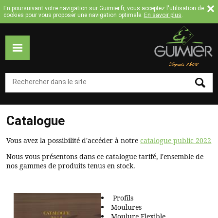
Jump to navigation
En poursuivant votre navigation sur Guimier.fr, vous acceptez l'utilisation de
cookies pour vous proposer une navigation optimale.
En savoir plus
.
ACCUEIL
MOULURES
COLLECTION
Catalogue
MOULURES
FLEXIBLES
Vous avez la possibilité d'accéder à notre
catalogue public 2022
TASSEAUX
Nous vous présentons dans ce catalogue tarifé, l'ensemble de
nos gammes de produits tenus en stock.
SUR
MESURE
CATALOGUE
Profils
Moulures
A
Moulure Flexible