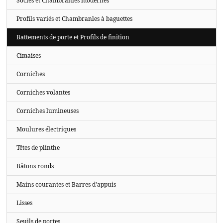
Socles et Chambranles modernes
Profils variés et Chambranles à baguettes
Battements de porte et Profils de finition
Cimaises
Corniches
Corniches volantes
Corniches lumineuses
Moulures électriques
Têtes de plinthe
Bâtons ronds
Mains courantes et Barres d'appuis
Lisses
Seuils de portes