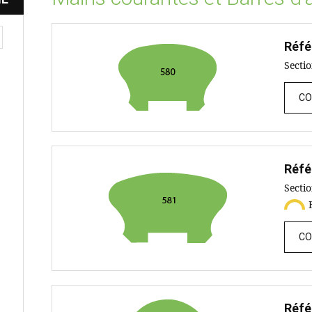
Réfé
Secti
CO
Réfé
Secti
CO
Réfé