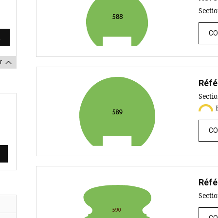
Secti
CO
r
Réfé
Secti
CO
Réfé
Secti