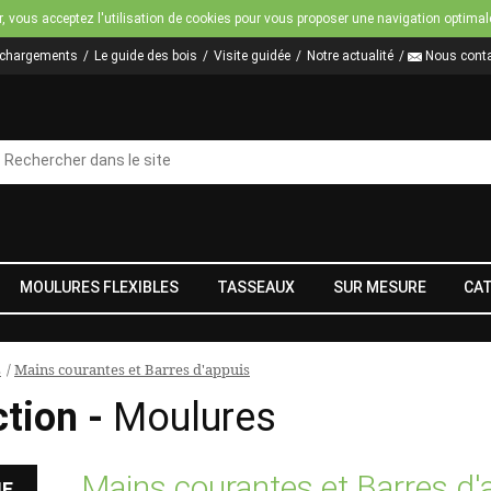
Jump to navigation
r, vous acceptez l'utilisation de cookies pour vous proposer une navigation optimal
échargements
Le guide des bois
Visite guidée
Notre actualité
Nous conta
MOULURES FLEXIBLES
TASSEAUX
SUR MESURE
CA
s
/
Mains courantes et Barres d'appuis
ction -
Moulures
Mains courantes et Barres d'
HE