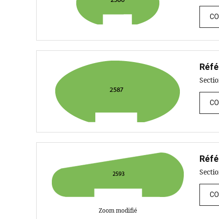
CO
Réfé
Secti
CO
Réfé
Secti
CO
Zoom modifié