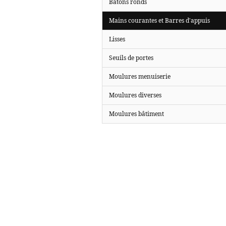
Bâtons ronds
Mains courantes et Barres d'appuis
Lisses
Seuils de portes
Moulures menuiserie
Moulures diverses
Moulures bâtiment