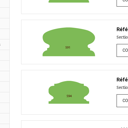
CO
Réfé
Secti
s
CO
Réfé
Secti
CO