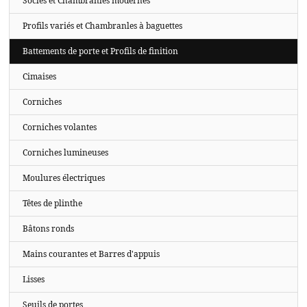
Socles et Chambranles modernes
Profils variés et Chambranles à baguettes
Battements de porte et Profils de finition
Cimaises
Corniches
Corniches volantes
Corniches lumineuses
Moulures électriques
Têtes de plinthe
Bâtons ronds
Mains courantes et Barres d'appuis
Lisses
Seuils de portes