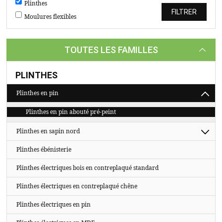
TASSEAUX
Plinthes
Moulures flexibles
SUR
MESURE
TOUTES LES FAMILLES
CATALOGUE
A
PLINTHES
PROPOS
Plinthes en pin
Plinthes en pin abouté pré-peint
Plinthes en sapin nord
Plinthes ébénisterie
Plinthes électriques bois en contreplaqué standard
Plinthes électriques en contreplaqué chêne
Plinthes électriques en pin